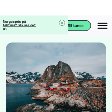
Norgespris på
faktura? Slik ser det
Bli kunde
ut