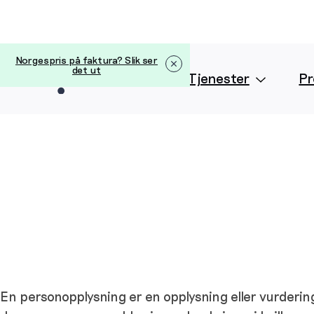
Norgespris på faktura? Slik ser
det ut
Strøm
Tjenester
Pr
En personopplysning er en opplysning eller vurderin