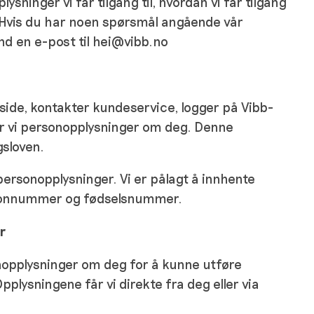
sninger vi får tilgang til, hvordan vi får tilgang
l. Hvis du har noen spørsmål angående vår
nd en e-post til hei@vibb.no
tside, kontakter kundeservice, logger på Vibb-
er vi personopplysninger om deg. Denne
sloven.
 personopplysninger. Vi er pålagt å innhente
efonnummer og fødselsnummer.
r
nopplysninger om deg for å kunne utføre
plysningene får vi direkte fra deg eller via