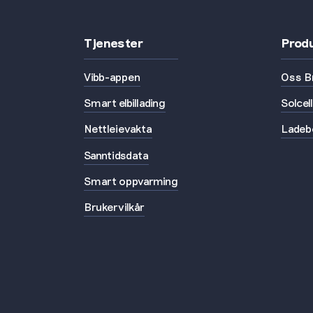
Tjenester
Prod
Vibb-appen
Oss B
Smart elbillading
Solcel
Nettleievakta
Ladeb
Sanntidsdata
Smart oppvarming
Brukervilkår