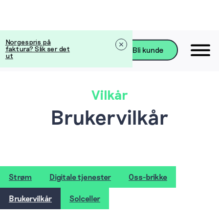
Norgespris på
faktura? Slik ser det
Bli kunde
ut
Vilkår
Brukervilkår
Strøm
Digitale tjenester
Oss-brikke
Brukervilkår
Solceller