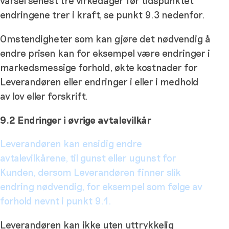
varsel senest tre virkedager før tidspunktet
endringene trer i kraft, se punkt 9.3 nedenfor.
Omstendigheter som kan gjøre det nødvendig å
endre prisen kan for eksempel være endringer i
markedsmessige forhold, økte kostnader for
Leverandøren eller endringer i eller i medhold
av lov eller forskrift.
9.2 Endringer i øvrige avtalevilkår
Leverandøren kan ensidig endre
avtalevilkårene, til gunst eller ugunst for
Kunden, dersom Leverandøren finner slik
endring nødvendig, for eksempel som følge av
forhold nevnt i punkt 9.1.
Leverandøren kan ikke uten uttrykkelig