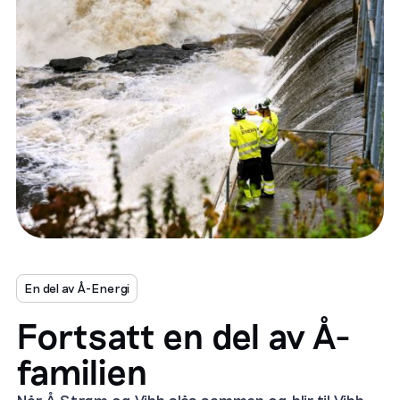
En del av Å-Energi
Fortsatt en del av Å-
familien
Når Å Strøm og Vibb slås sammen og blir til Vibb