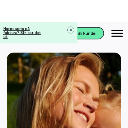
Norgespris på
faktura? Slik ser det
Bli kunde
ut