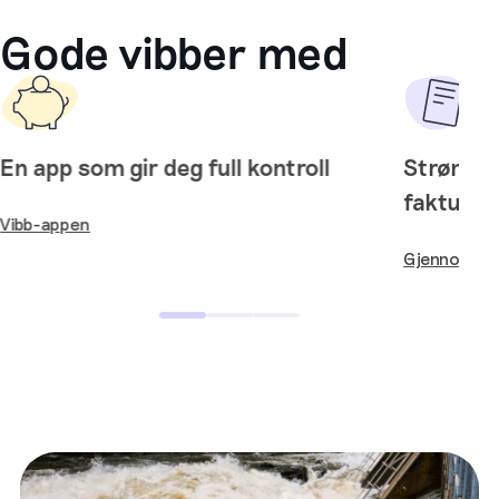
Gode vibber med
En app som gir deg full kontroll
Strøm og
faktura
Vibb-appen
Gjennomfak