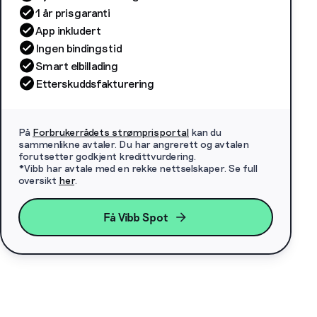
1 år prisgaranti
App inkludert
Ingen bindingstid
Smart elbillading
Etterskuddsfakturering
På
Forbrukerrådets strømprisportal
kan du
sammenlikne avtaler. Du har angrerett og avtalen
forutsetter godkjent kredittvurdering.
*Vibb har avtale med en rekke nettselskaper. Se full
oversikt
her
.
Få Vibb Spot