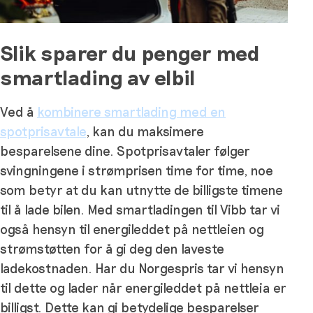
Slik sparer du penger med
smartlading av elbil
Ved å
kombinere smartlading med en
spotprisavtale
, kan du maksimere
besparelsene dine. Spotprisavtaler følger
svingningene i strømprisen time for time, noe
som betyr at du kan utnytte de billigste timene
til å lade bilen. Med smartladingen til Vibb tar vi
også hensyn til energileddet på nettleien og
strømstøtten for å gi deg den laveste
ladekostnaden. Har du Norgespris tar vi hensyn
til dette og lader når energileddet på nettleia er
billigst. Dette kan gi betydelige besparelser