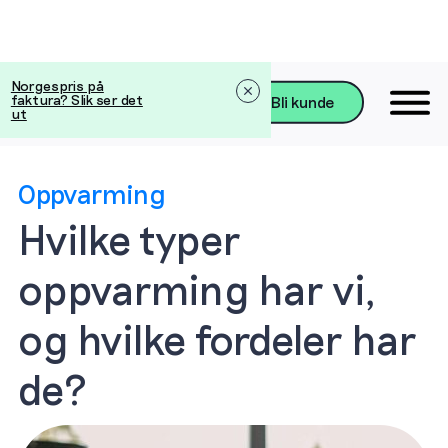
Norgespris på
faktura? Slik ser det
Bli kunde
ut
Oppvarming
Hvilke typer
oppvarming har vi,
og hvilke fordeler har
de?