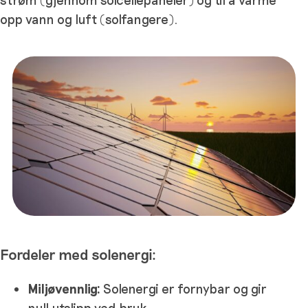
opp vann og luft (solfangere).
Fordeler med solenergi:
Miljøvennlig:
Solenergi er fornybar og gir
null utslipp ved bruk.